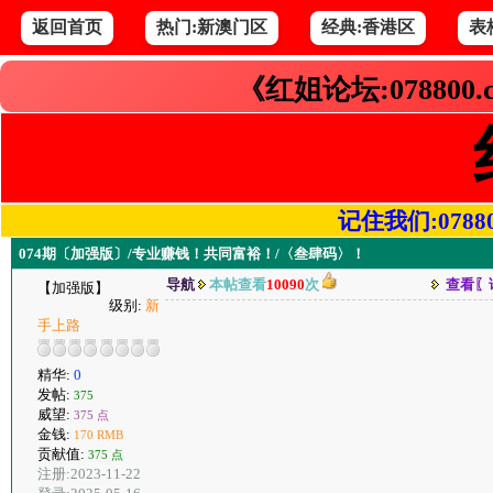
返回首页
热门:新澳门区
经典:香港区
表
《红姐论坛:078800
记住我们:078800.
074期〔加强版〕/专业赚钱！共同富裕！/〈叁肆码〉！
导航
本帖查看
10090
次
查看〖
【加强版】
级别:
新
手上路
精华:
0
发帖:
375
威望:
375 点
金钱:
170 RMB
贡献值:
375 点
注册:2023-11-22