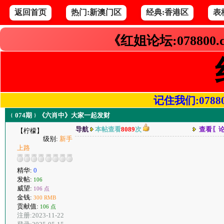
返回首页
热门:新澳门区
经典:香港区
表
《红姐论坛:078800
记住我们:078800.
﹛074期﹜《六肖中》大家一起发财
导航
本帖查看
8089
次
查看〖
【柠檬】
级别:
新手
上路
精华:
0
发帖:
106
威望:
106 点
金钱:
300 RMB
贡献值:
106 点
注册:2023-11-22