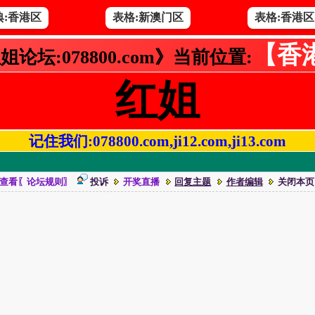
典:香港区
表格:新澳门区
表格:香港区
【香
姐论坛:078800.com》当前位置:
红姐
记住我们:078800.com,ji12.com,ji13.com
查看〖论坛规则〗
投诉
开奖直播
回复主题
作者编辑
关闭本页