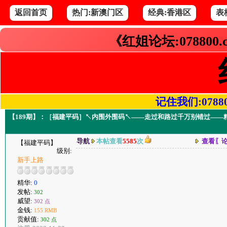
返回首页
热门:新澳门区
经典:香港区
表
《红姐论坛:078800
记住我们:078800.
【189期】：［福建平码］↖内围外围码↖——走过和路过千万别错过——
导航
本帖查看
5585
次
查看〖
【福建平码】
级别:
新手上路
精华:
0
发帖:
302
威望:
302 点
金钱:
155 RMB
贡献值:
302 点