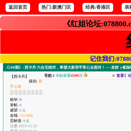
返回首页
热门:新澳门区
经典:香港区
表
《红姐论坛:078800
记住我们:078800.
《189期》: 西卡丹 六合无绝对，希望大家用平常心去面对！-----发财┏贰
导航
本帖查看
4599
次
查看〖
【西卡丹】
级别:
新
手上路
精华:
0
发帖:
0
威望:
0 点
金钱:
129 RMB
贡献值:
0 点
注册:2023-11-22