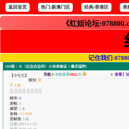
返回首页
热门:新澳门区
经典:香港区
表
《红姐论坛:078800
记住我们:078800.
189期：☆〈左边右边码〉☆你来验证！爆庄猛料!
导航
本帖查看
4922
次
查看〖
【小七七】
级别:
新
手上路
精华:
0
发帖:
1
威望:
1 点
金钱:
352 RMB
贡献值:
1 点
注册:2023-11-22