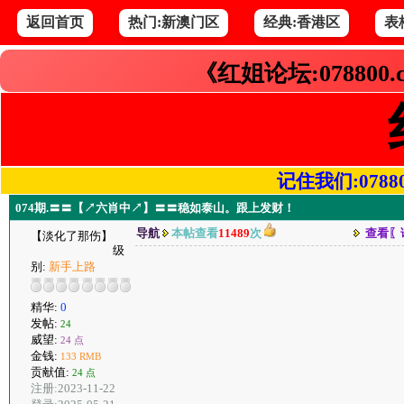
返回首页
热门:新澳门区
经典:香港区
表
《红姐论坛:078800
记住我们:078800.
074期.〓〓【↗六肖中↗】〓〓稳如泰山。跟上发财！
导航
本帖查看
11489
次
查看〖
【淡化了那伤】
级
别:
新手上路
精华:
0
发帖:
24
威望:
24 点
金钱:
133 RMB
贡献值:
24 点
注册:2023-11-22