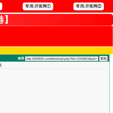
常用:开奖网①
常用:开奖网②
港】
推荐
页