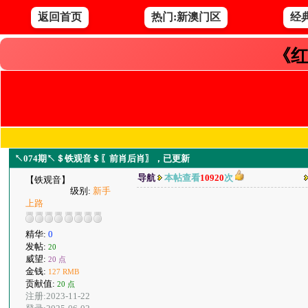
返回首页
热门:新澳门区
经
《红
↖074期↖＄铁观音＄〖前肖后肖〗，已更新
导航
本帖查看
10920
次
【铁观音】
级别:
新手
上路
精华:
0
发帖:
20
威望:
20 点
金钱:
127 RMB
贡献值:
20 点
注册:2023-11-22