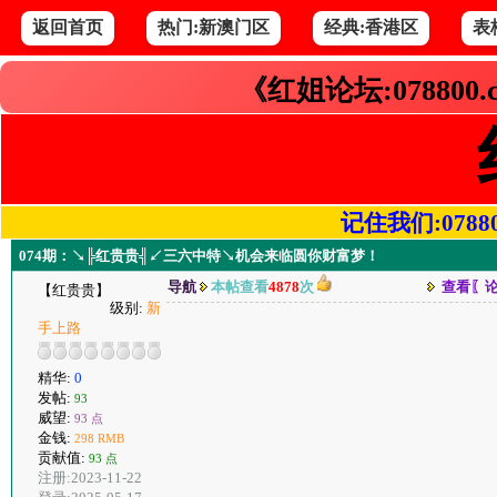
返回首页
热门:新澳门区
经典:香港区
表
《红姐论坛:078800
记住我们:078800.
074期：↘╠红贵贵╣↙三六中特↘机会来临圆你财富梦！
导航
本帖查看
4878
次
查看〖
【红贵贵】
级别:
新
手上路
精华:
0
发帖:
93
威望:
93 点
金钱:
298 RMB
贡献值:
93 点
注册:2023-11-22