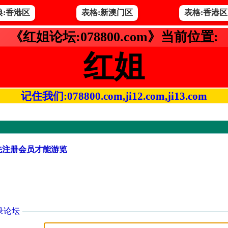
典:香港区
表格:新澳门区
表格:香港区
《红姐论坛:078800.com》当前位置:
红姐
记住我们:078800.com,ji12.com,ji13.com
先注册会员才能游览
录论坛