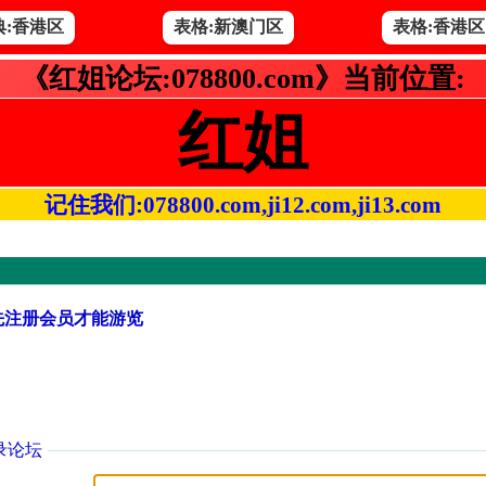
典:香港区
表格:新澳门区
表格:香港区
《红姐论坛:078800.com》当前位置:
红姐
记住我们:078800.com,ji12.com,ji13.com
先注册会员才能游览
录论坛