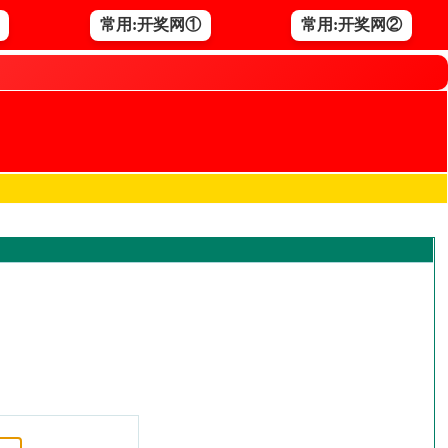
常用:开奖网①
常用:开奖网②