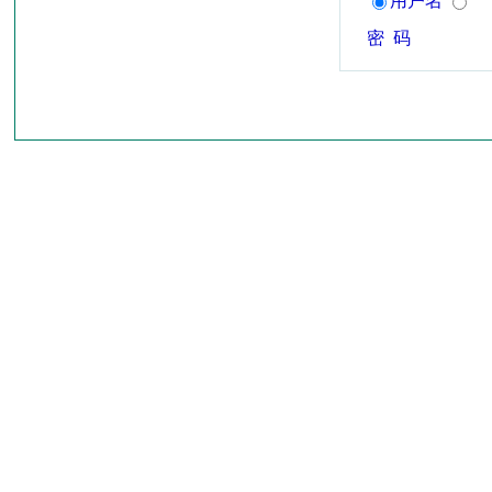
用户名
密 码