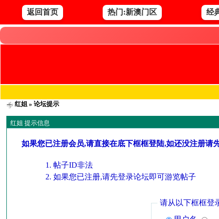
返回首页
热门:新澳门区
经
红姐
» 论坛提示
红姐 提示信息
如果您已注册会员,请直接在底下框框登陆,如还没注册请
帖子ID非法
如果您已注册,请先登录论坛即可游览帖子
请从以下框框登