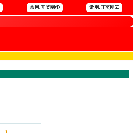
常用:开奖网①
常用:开奖网②