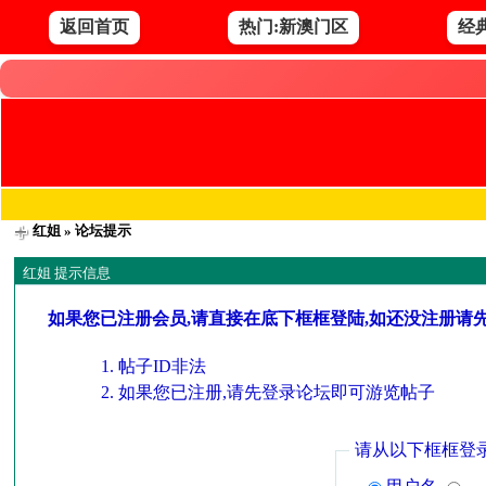
返回首页
热门:新澳门区
经
红姐
» 论坛提示
红姐 提示信息
如果您已注册会员,请直接在底下框框登陆,如还没注册请
帖子ID非法
如果您已注册,请先登录论坛即可游览帖子
请从以下框框登