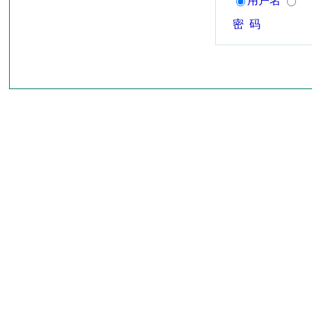
用户名
密 码