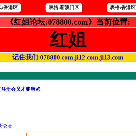
典:香港区
表格:新澳门区
表格:香港区
《红姐论坛:078800.com》当前位置:
红姐
记住我们:078800.com,ji12.com,ji13.com
先注册会员才能游览
录论坛