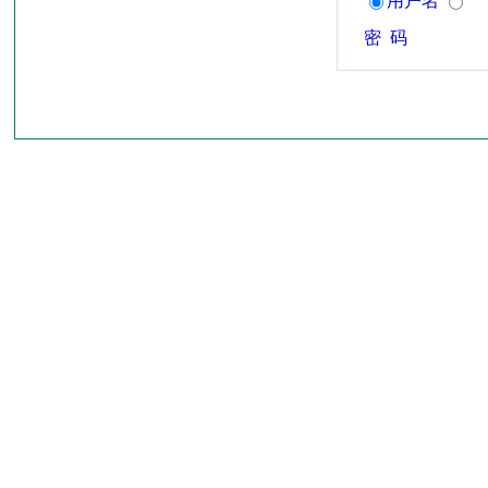
用户名
密 码