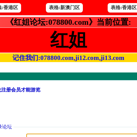
典:香港区
表格:新澳门区
表格:香港区
《红姐论坛:078800.com》当前位置:
红姐
记住我们:078800.com,ji12.com,ji13.com
先注册会员才能游览
录论坛