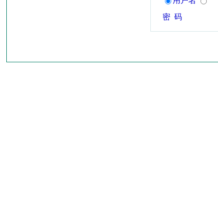
用户名
密 码