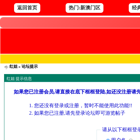
返回首页
热门:新澳门区
经
红姐
» 论坛提示
红姐 提示信息
如果您已注册会员,请直接在底下框框登陆,如还没注册请
您还没有登录或注册，暂时不能使用此功能!!
如果您已注册,请先登录论坛即可游览帖子
请从以下框框登