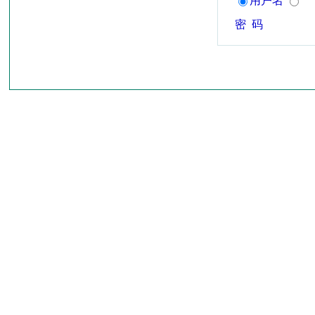
用户名
密 码