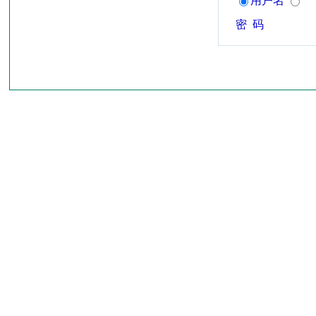
用户名
密 码