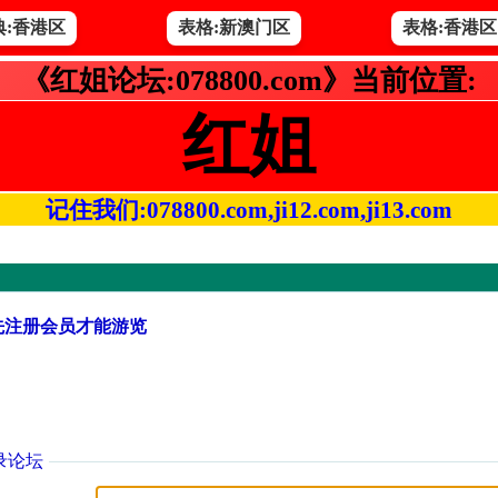
典:香港区
表格:新澳门区
表格:香港区
《红姐论坛:078800.com》当前位置:
红姐
记住我们:078800.com,ji12.com,ji13.com
先注册会员才能游览
录论坛